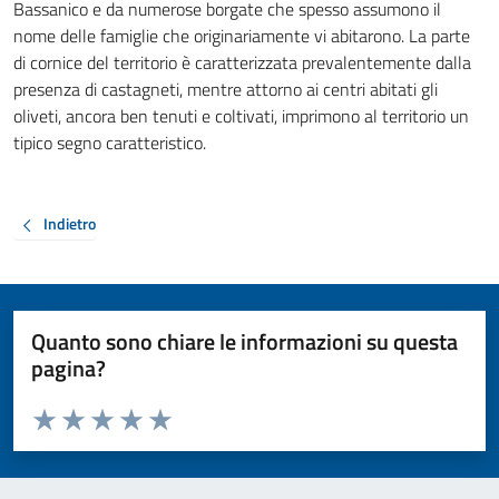
Bassanico e da numerose borgate che spesso assumono il
nome delle famiglie che originariamente vi abitarono. La parte
di cornice del territorio è caratterizzata prevalentemente dalla
presenza di castagneti, mentre attorno ai centri abitati gli
oliveti, ancora ben tenuti e coltivati, imprimono al territorio un
tipico segno caratteristico.
Indietro
Quanto sono chiare le informazioni su questa
pagina?
Valuta da 1 a 5 stelle la pagina
Valuta 1 stelle su 5
Valuta 2 stelle su 5
Valuta 3 stelle su 5
Valuta 4 stelle su 5
Valuta 5 stelle su 5