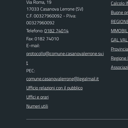
Via Roma, 19
Calcolo 
17033 Casanova Lerrone (SV)
Buone pr
C.F. 00327960092 - P.Iva:
REGIONE
00327960092
Telefono:
0182 74014
MMOBILI
Fax: 0182 74010
GAL VAL
E-mail:
Provinci
Regione 
Associaz
PEC:
Ufficio relazioni con il pubblico
Uffici e orari
Numeri utili