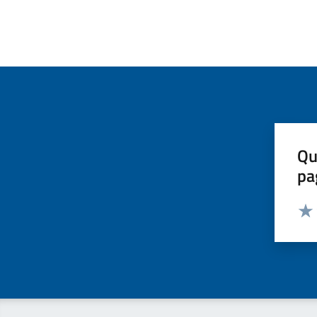
Qu
pa
Valut
Valu