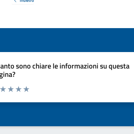
Indietro
anto sono chiare le informazioni su questa
gina?
a da 1 a 5 stelle la pagina
ta 1 stelle su 5
Valuta 2 stelle su 5
Valuta 3 stelle su 5
Valuta 4 stelle su 5
Valuta 5 stelle su 5