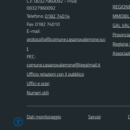
C.F. 00327960092 - P.Iva:
REGIONE
00327960092
Telefono:
0182 74014
MMOBILI
Fax: 0182 74010
GAL VAL
E-mail:
Provinci
Regione 
Associaz
PEC:
Ufficio relazioni con il pubblico
Uffici e orari
Numeri utili
Dati monitoraggio
Servizi
C