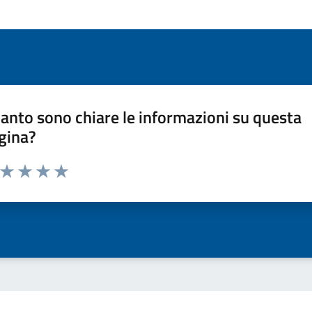
anto sono chiare le informazioni su questa
gina?
a da 1 a 5 stelle la pagina
ta 1 stelle su 5
Valuta 2 stelle su 5
Valuta 3 stelle su 5
Valuta 4 stelle su 5
Valuta 5 stelle su 5