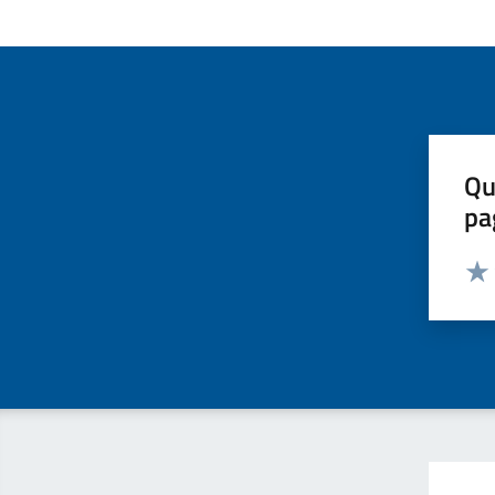
Qu
pa
Valut
Valu