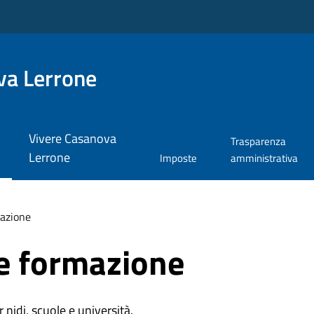
va Lerrone
Vivere Casanova
Trasparenza
Lerrone
Imposte
amministrativa
azione
e formazione
r nidi, scuole e università.