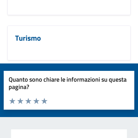
Turismo
Quanto sono chiare le informazioni su questa
pagina?
Valuta da 1 a 5 stelle la pagina
Valuta 1 stelle su 5
Valuta 2 stelle su 5
Valuta 3 stelle su 5
Valuta 4 stelle su 5
Valuta 5 stelle su 5