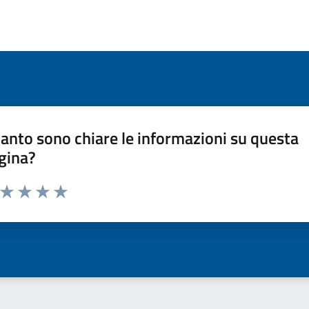
anto sono chiare le informazioni su questa
gina?
a da 1 a 5 stelle la pagina
ta 1 stelle su 5
Valuta 2 stelle su 5
Valuta 3 stelle su 5
Valuta 4 stelle su 5
Valuta 5 stelle su 5