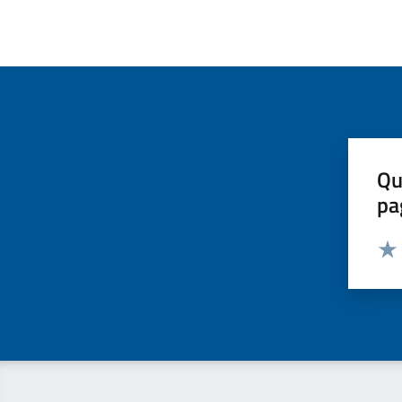
Qu
pa
Valut
Valu