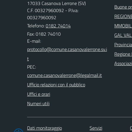
17033 Casanova Lerrone (SV)
Buone pr
C.F. 00327960092 - P.Iva:
REGIONE
00327960092
Telefono:
0182 74014
MMOBILI
Fax: 0182 74010
GAL VAL
E-mail:
Provinci
Regione 
Associaz
PEC:
Ufficio relazioni con il pubblico
Uffici e orari
Numeri utili
Dati monitoraggio
Servizi
C