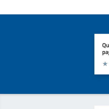
Qu
pa
Valut
Valu