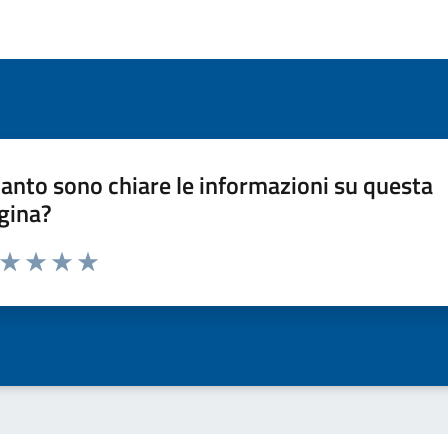
anto sono chiare le informazioni su questa
gina?
a da 1 a 5 stelle la pagina
ta 1 stelle su 5
Valuta 2 stelle su 5
Valuta 3 stelle su 5
Valuta 4 stelle su 5
Valuta 5 stelle su 5