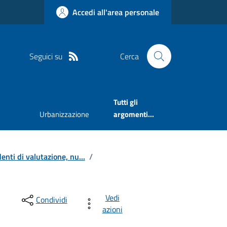
Accedi all'area personale
Seguici su
Cerca
Tutti gli
Urbanizzazione
argomenti...
nti di valutazione, nu...
/
Vedi
Condividi
azioni