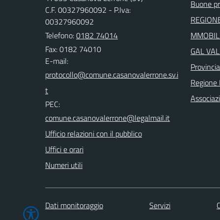
Buone pr
C.F. 00327960092 - P.Iva:
REGIONE
00327960092
Telefono:
0182 74014
MMOBILI
Fax: 0182 74010
GAL VAL
E-mail:
Provinci
Regione 
Associaz
PEC:
Ufficio relazioni con il pubblico
Uffici e orari
Numeri utili
Dati monitoraggio
Servizi
C