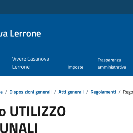
va Lerrone
Vivere Casanova
Trasparenza
Lerrone
Imposte
amministrativa
te
/
Disposizioni generali
/
Atti generali
/
Regolamenti
/
Rego
o UTILIZZO
UNALI