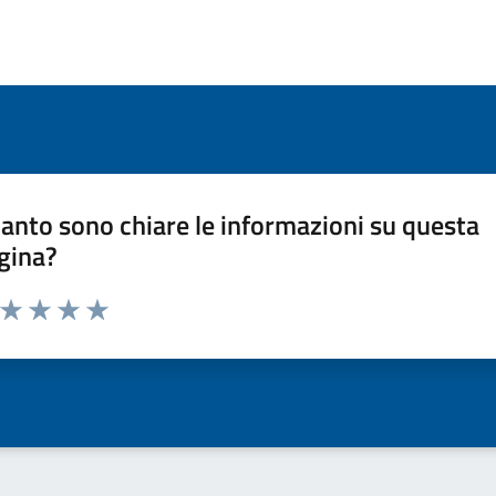
anto sono chiare le informazioni su questa
gina?
a da 1 a 5 stelle la pagina
ta 1 stelle su 5
Valuta 2 stelle su 5
Valuta 3 stelle su 5
Valuta 4 stelle su 5
Valuta 5 stelle su 5