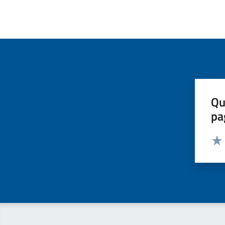
Qu
pa
Valut
Valu