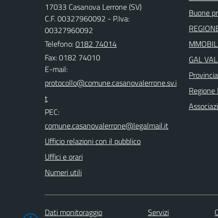
17033 Casanova Lerrone (SV)
Buone pr
C.F. 00327960092 - P.Iva:
REGIONE
00327960092
Telefono:
0182 74014
MMOBILI
Fax: 0182 74010
GAL VAL
E-mail:
Provinci
Regione 
Associaz
PEC:
Ufficio relazioni con il pubblico
Uffici e orari
Numeri utili
Dati monitoraggio
Servizi
C